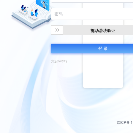
拖动滑块验证
登 录
忘记密码?
京ICP备 1